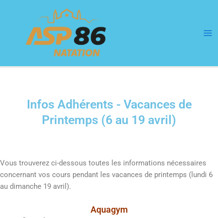
Aller
Ma
au
Me
contenu
Infos Adhérents - Vacances de
Printemps (6 au 19 avril)
Vous trouverez ci-dessous toutes les informations nécessaires
concernant vos cours pendant les vacances de printemps (lundi 6
au dimanche 19 avril).
Aquagym