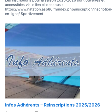
Les inscriptions pour la saison 2025/2026 sont ouvertes et
accessibles via le lien ci-dessous :
https://www.natation.asp86.fr/index.php/inscription/inscription
en-ligne/ Sportivement
Posted
Infos Adhérents – Réinscriptions 2025/2026
on