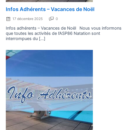
Posted
Infos Adhérents – Vacances de Noël
on
17 décembre 2025
0
Infos adhérents – Vacances de Noël Nous vous informons
que toutes les activités de l’ASP86 Natation sont
interrompues du […]