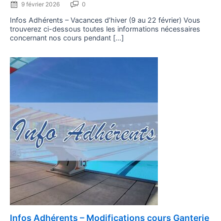
9 février 2026
0
Infos Adhérents – Vacances d’hiver (9 au 22 février) Vous
trouverez ci-dessous toutes les informations nécessaires
concernant nos cours pendant […]
Posted
Infos Adhérents – Modifications cours Ganterie
on