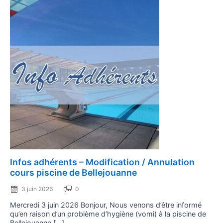
Posted
Infos adhérents – Modification / Annulation
on
cours piscine de Bellejouanne
3 juin 2026
0
Mercredi 3 juin 2026 Bonjour, Nous venons d’être informé
qu’en raison d’un problème d’hygiène (vomi) à la piscine de
Bellejouanne […]