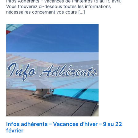
Infos Adhérents – Vacances de Printemps (6 au 19 avril)
Vous trouverez ci-dessous toutes les informations
nécessaires concernant vos cours […]
Posted
Infos adhérents – Vacances d’hiver – 9 au 22
on
février