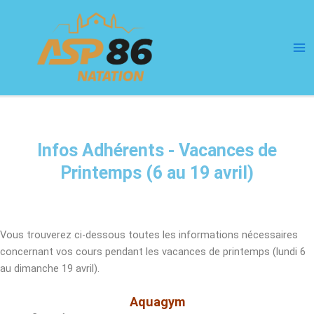
Aller
Ma
au
Me
contenu
Infos Adhérents - Vacances de
Printemps (6 au 19 avril)
Vous trouverez ci-dessous toutes les informations nécessaires
concernant vos cours pendant les vacances de printemps (lundi 6
au dimanche 19 avril).
Aquagym