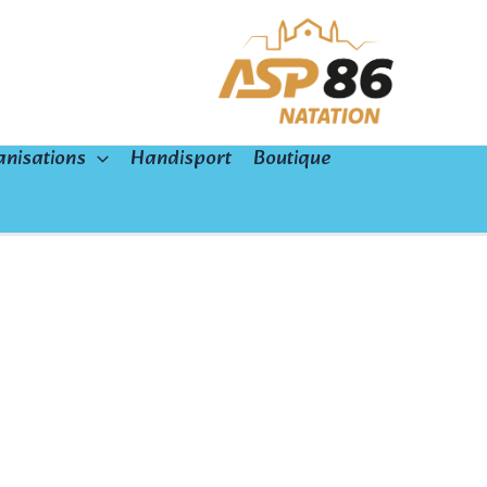
nisations
Handisport
Boutique