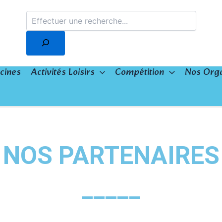
Rechercher
scines
Activités Loisirs
Compétition
Nos Orga
NOS PARTENAIRES
_____