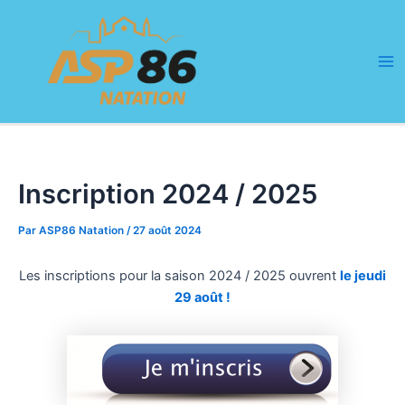
Aller
Navigation
Ma
au
des
Me
contenu
articles
Inscription 2024 / 2025
Par
ASP86 Natation
/
27 août 2024
Les inscriptions pour la saison 2024 / 2025 ouvrent
le jeudi
29 août !