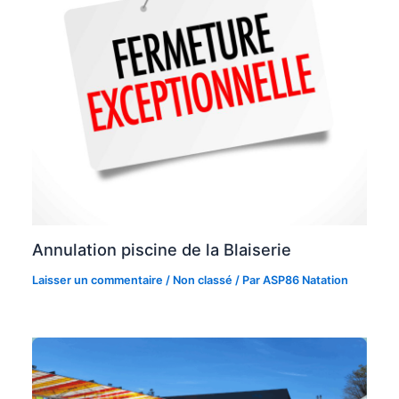
Annulation piscine de la Blaiserie
Laisser un commentaire
/
Non classé
/ Par
ASP86 Natation