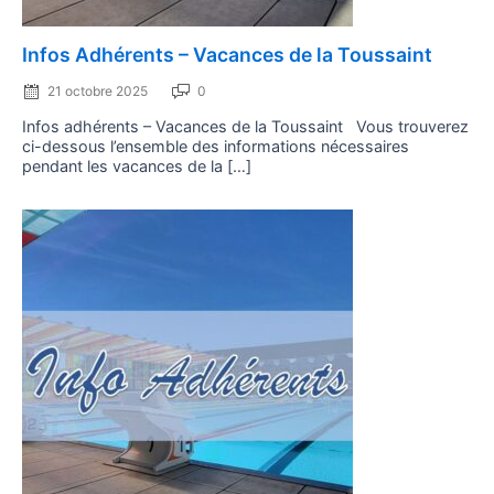
Posted
Infos Adhérents – Vacances de la Toussaint
on
21 octobre 2025
0
Infos adhérents – Vacances de la Toussaint Vous trouverez
ci-dessous l’ensemble des informations nécessaires
pendant les vacances de la […]