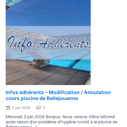
Posted
Infos adhérents – Modification / Annulation
on
cours piscine de Bellejouanne
3 juin 2026
0
Mercredi 3 juin 2026 Bonjour, Nous venons d’être informé
qu’en raison d’un problème d’hygiène (vomi) à la piscine de
Bellejouanne […]