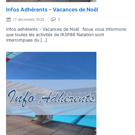
Posted
Infos Adhérents – Vacances de Noël
on
17 décembre 2025
0
Infos adhérents – Vacances de Noël Nous vous informons
que toutes les activités de l’ASP86 Natation sont
interrompues du […]