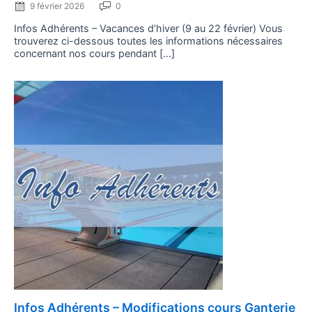
9 février 2026
0
Infos Adhérents – Vacances d’hiver (9 au 22 février) Vous
trouverez ci-dessous toutes les informations nécessaires
concernant nos cours pendant […]
Posted
Infos Adhérents – Modifications cours Ganterie
on