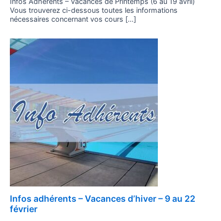
Infos Adhérents – Vacances de Printemps (6 au 19 avril)
Vous trouverez ci-dessous toutes les informations
nécessaires concernant vos cours […]
Posted
Infos adhérents – Vacances d’hiver – 9 au 22
on
février