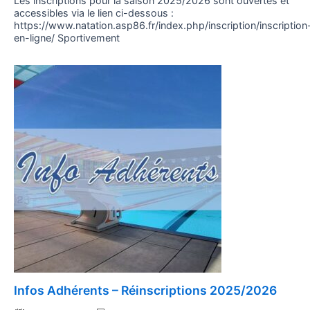
Les inscriptions pour la saison 2025/2026 sont ouvertes et
accessibles via le lien ci-dessous :
https://www.natation.asp86.fr/index.php/inscription/inscription
en-ligne/ Sportivement
Posted
Infos Adhérents – Réinscriptions 2025/2026
on